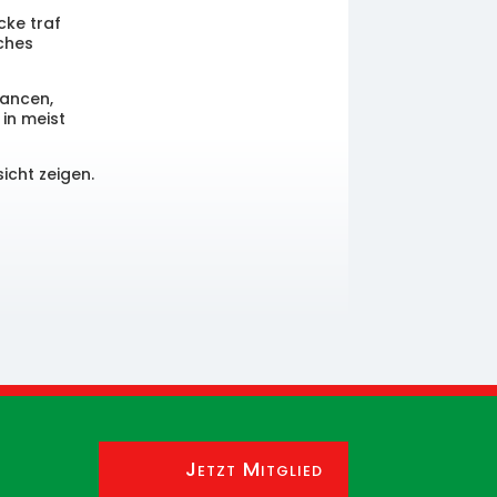
cke traf
iches
hancen,
in meist
cht zeigen.
Jetzt Mitglied