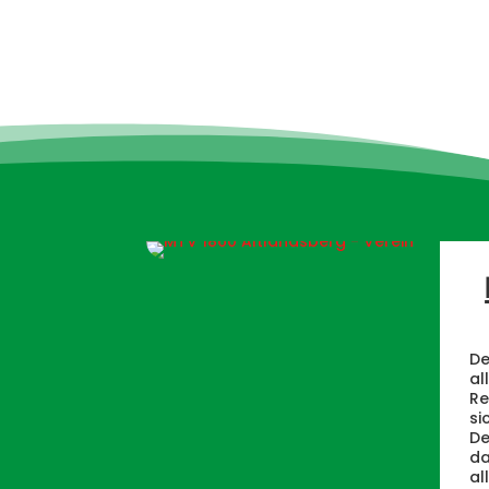
De
al
Re
si
De
da
al