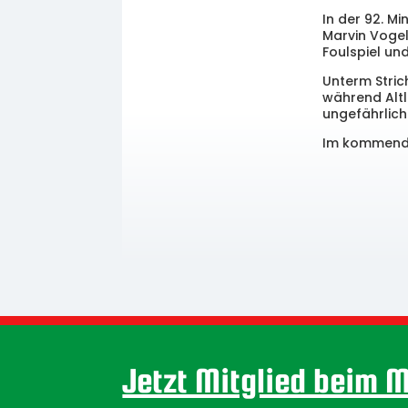
In der 92. Mi
Marvin Vogel
Foulspiel un
Unterm Stric
während Altl
ungefährlic
Im kommenden
Jetzt Mitglied beim 