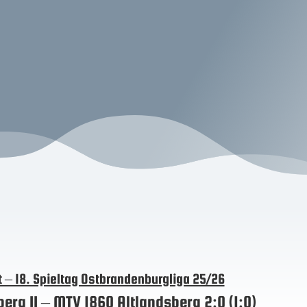
t – 18. Spieltag Ostbrandenburgliga 25/26
erg II – MTV 1860 Altlandsberg 2:0 (1:0)