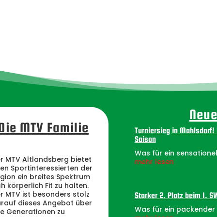
Neue
Die MTV Familie
Turniersieg in Mahlsdorf!
Saison
Was für ein sensationel
r MTV Altlandsberg bietet
mehr lesen
len Sportinteressierten der
gion ein breites Spektrum
ch körperlich Fit zu halten.
r MTV ist besonders stolz
Starker 2. Platz beim 1. 
rauf dieses Angebot über
Was für ein packender u
le Generationen zu