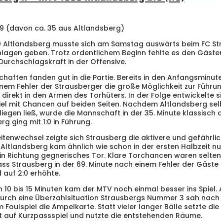
9 (davon ca. 35 aus Altlandsberg)
 Altlandsberg musste sich am Samstag auswärts beim FC Str
hlagen geben. Trotz ordentlichem Beginn fehlte es den Gäste
Durchschlagskraft in der Offensive.
haften fanden gut in die Partie. Bereits in den Anfangsminut
nem Fehler der Strausberger die große Möglichkeit zur Führun
direkt in den Armen des Torhüters. In der Folge entwickelte s
el mit Chancen auf beiden Seiten. Nachdem Altlandsberg sel
liegen ließ, wurde die Mannschaft in der 35. Minute klassisch
g ging mit 1:0 in Führung.
tenwechsel zeigte sich Strausberg die aktivere und gefährli
Altlandsberg kam ähnlich wie schon in der ersten Halbzeit nu
in Richtung gegnerisches Tor. Klare Torchancen waren selten
dass Strausberg in der 69. Minute nach einem Fehler der Gäste 
 auf 2:0 erhöhte.
en 10 bis 15 Minuten kam der MTV noch einmal besser ins Spiel.
urch eine Überzahlsituation Strausbergs Nummer 3 sah nach
 Foulspiel die Ampelkarte. Statt vieler langer Bälle setzte di
t auf Kurzpassspiel und nutzte die entstehenden Räume.