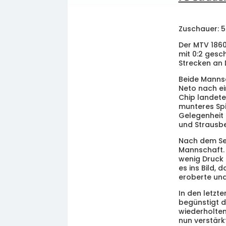
Zuschauer: 5
Der MTV 1860
mit 0:2 gesc
Strecken an 
Beide Mannsc
Neto nach ei
Chip landete 
munteres Spi
Gelegenheit 
und Strausber
Nach dem Sei
Mannschaft. 
wenig Druck 
es ins Bild, 
eroberte und
In den letzt
begünstigt d
wiederholtem
nun verstärk