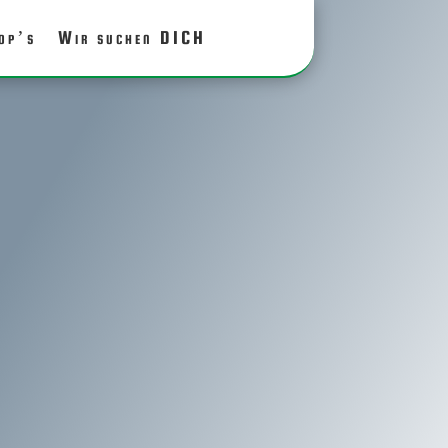
op’s
Wir suchen DICH