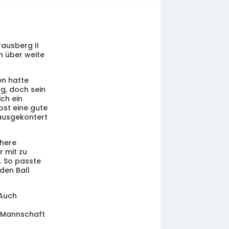
ausberg II
n über weite
en hatte
g, doch sein
ich ein
bst eine gute
 ausgekontert
chere
r mit zu
. So passte
den Ball
 Auch
e Mannschaft