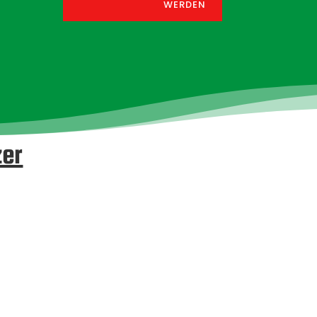
werden
zer