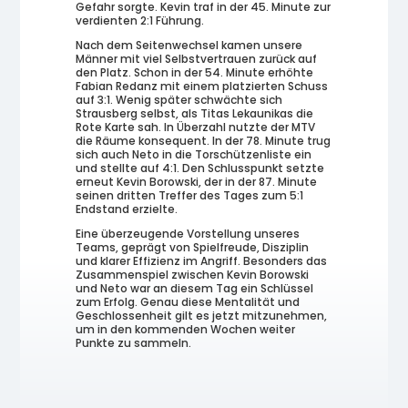
Gefahr sorgte. Kevin traf in der 45. Minute zur
verdienten 2:1 Führung.
Nach dem Seitenwechsel kamen unsere
Männer mit viel Selbstvertrauen zurück auf
den Platz. Schon in der 54. Minute erhöhte
Fabian Redanz mit einem platzierten Schuss
auf 3:1. Wenig später schwächte sich
Strausberg selbst, als Titas Lekaunikas die
Rote Karte sah. In Überzahl nutzte der MTV
die Räume konsequent. In der 78. Minute trug
sich auch Neto in die Torschützenliste ein
und stellte auf 4:1. Den Schlusspunkt setzte
erneut Kevin Borowski, der in der 87. Minute
seinen dritten Treffer des Tages zum 5:1
Endstand erzielte.
Eine überzeugende Vorstellung unseres
Teams, geprägt von Spielfreude, Disziplin
und klarer Effizienz im Angriff. Besonders das
Zusammenspiel zwischen Kevin Borowski
und Neto war an diesem Tag ein Schlüssel
zum Erfolg. Genau diese Mentalität und
Geschlossenheit gilt es jetzt mitzunehmen,
um in den kommenden Wochen weiter
Punkte zu sammeln.