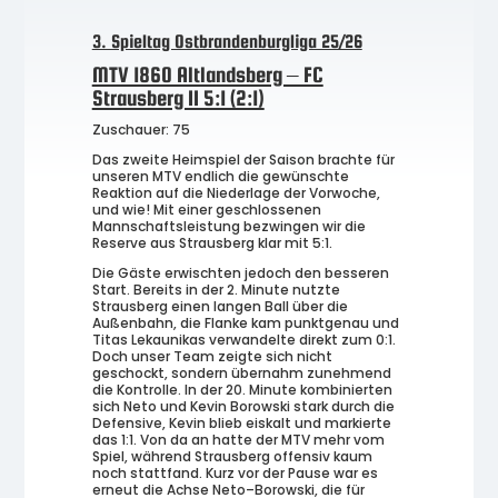
3. Spieltag Ostbrandenburgliga 25/26
MTV 1860 Altlandsberg – FC
Strausberg II 5:1 (2:1)
Zuschauer: 75
Das zweite Heimspiel der Saison brachte für
unseren MTV endlich die gewünschte
Reaktion auf die Niederlage der Vorwoche,
und wie! Mit einer geschlossenen
Mannschaftsleistung bezwingen wir die
Reserve aus Strausberg klar mit 5:1.
Die Gäste erwischten jedoch den besseren
Start. Bereits in der 2. Minute nutzte
Strausberg einen langen Ball über die
Außenbahn, die Flanke kam punktgenau und
Titas Lekaunikas verwandelte direkt zum 0:1.
Doch unser Team zeigte sich nicht
geschockt, sondern übernahm zunehmend
die Kontrolle. In der 20. Minute kombinierten
sich Neto und Kevin Borowski stark durch die
Defensive, Kevin blieb eiskalt und markierte
das 1:1. Von da an hatte der MTV mehr vom
Spiel, während Strausberg offensiv kaum
noch stattfand. Kurz vor der Pause war es
erneut die Achse Neto–Borowski, die für