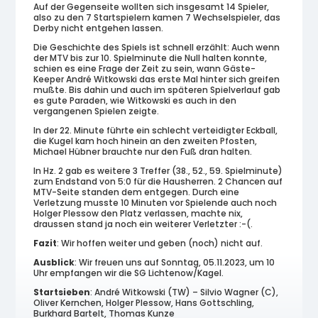
Auf der Gegenseite wollten sich insgesamt 14 Spieler,
also zu den 7 Startspielern kamen 7 Wechselspieler, das
Derby nicht entgehen lassen.
Die Geschichte des Spiels ist schnell erzählt: Auch wenn
der MTV bis zur 10. Spielminute die Null halten konnte,
schien es eine Frage der Zeit zu sein, wann Gäste-
Keeper André Witkowski das erste Mal hinter sich greifen
mußte. Bis dahin und auch im späteren Spielverlauf gab
es gute Paraden, wie Witkowski es auch in den
vergangenen Spielen zeigte.
In der 22. Minute führte ein schlecht verteidigter Eckball,
die Kugel kam hoch hinein an den zweiten Pfosten,
Michael Hübner brauchte nur den Fuß dran halten.
In Hz. 2 gab es weitere 3 Treffer (38., 52., 59. Spielminute)
zum Endstand von 5:0 für die Hausherren. 2 Chancen auf
MTV-Seite standen dem entgegen. Durch eine
Verletzung musste 10 Minuten vor Spielende auch noch
Holger Plessow den Platz verlassen, machte nix,
draussen stand ja noch ein weiterer Verletzter :-(.
Fazit
: Wir hoffen weiter und geben (noch) nicht auf.
Ausblick
: Wir freuen uns auf Sonntag, 05.11.2023, um 10
Uhr empfangen wir die SG Lichtenow/Kagel.
Startsieben
: André Witkowski (TW) – Silvio Wagner (C),
Oliver Kernchen, Holger Plessow, Hans Gottschling,
Burkhard Bartelt, Thomas Kunze