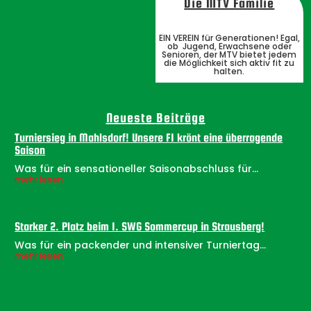
Die MTV Familie
EIN VEREIN für Generationen! Egal,
ob Jugend, Erwachsene oder
Senioren, der MTV bietet jedem
die Möglichkeit sich aktiv fit zu
halten.
Neueste Beiträge
Turniersieg in Mahlsdorf! Unsere F1 krönt eine überragende
Saison
Was für ein sensationeller Saisonabschluss für...
mehr lesen
Starker 2. Platz beim 1. SWG Sommercup in Strausberg!
Was für ein packender und intensiver Turniertag...
mehr lesen