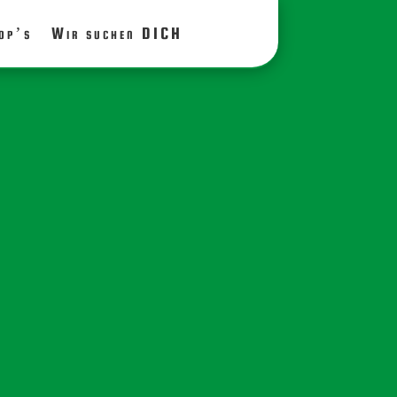
op’s
Wir suchen DICH
ng Fußball des MTV 1860 Altlandsberg
itkowski, Ronny Burkhardt, Frank