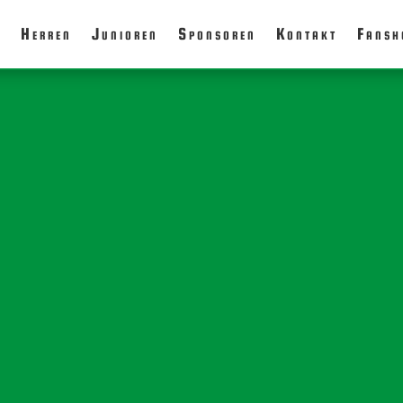
g
Herren
Junioren
Sponsoren
Kontakt
Fansh
Fußball der BSG Traktor Altlandsberg, seit 1991 Abteilu
 u.a. Heinz Völker, Gerold Dochow, Bodo Niendorf, Ralf W