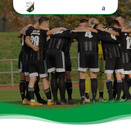
der Fußballer beim
MTV 1860 Altlandsberg e.V.
Die Abteilung Fußball ist mit derzeit 90
Mitgliedern (Stand: Januar 2023) seit vielen
Jahren fester und wichtiger Bestandteil des
MTV 1860 Altlandsberg e.V. und die
zweitgrößte beim MTV 1860. Sie leistet einen
wichtigen Beitrag zum Freizeit- und
Sportangebot in der Stadt Altlandsberg und
der umliegenden Region. Für die Abteilung
nehmen aktuell 3 Mannschaften am aktiven
Spielbetrieb im Fußballkreis Ostbrandenburg
teil.