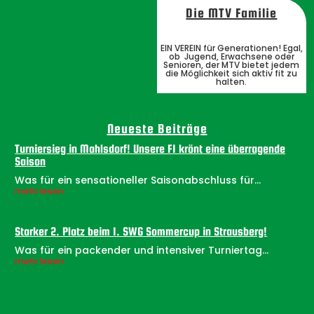
Die MTV Familie
EIN VEREIN für Generationen! Egal,
ob Jugend, Erwachsene oder
Senioren, der MTV bietet jedem
die Möglichkeit sich aktiv fit zu
halten.
Neueste Beiträge
Turniersieg in Mahlsdorf! Unsere F1 krönt eine überragende
Saison
Was für ein sensationeller Saisonabschluss für...
mehr lesen
Starker 2. Platz beim 1. SWG Sommercup in Strausberg!
Was für ein packender und intensiver Turniertag...
mehr lesen