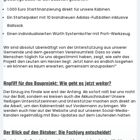
1.000 Euro Startfinanzierung direkt für unsere Kabinen.
Ein Starterpaket mit 10 brandneuen Adidas-Fußbällen inklusive
Ballsack.
Einen individualisierten Würth Systemkoffer mit Profi-Werkzeug.
Wir sind absolut überwältigt von der Unterstützung aus unserer
Gemeinde und dem gesamten Vereinsumfeld. Dass so viele
Menschen täglich für uns abgestimmt haben, zeigt, wie sehr das
Projekt den Leuten am Herzen liegt. Jetzt kann es endlich losgehen
– wir können es kaum erwarten, gemeinsam anzupacken!“
Anpfiff für das Bauprojekt: Wie geht es jetzt weiter?
Der Einzug ins Finale war erst der Anfang. Ab sofort rollt bei uns nicht
nur der Ball, sondern es kreisen auch die Akkuschrauber! Unsere
fleißigen Unterstützerinnen und Unterstützer machen sich direkt an
die Arbeit, um den Kabinentrakt auf Vordermann zu bringen. Wir
werden euch hier auf der Website und auf unseren Social-Media-
Kanälen regelmäßig mit Bau-Updates auf dem Laufenden halten.
Der Blick auf den Oktober: Die Fachjury entscheidet!