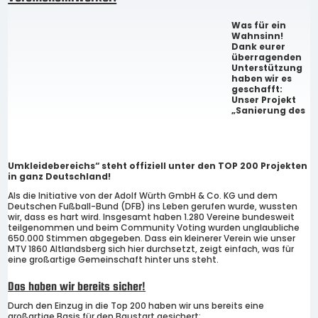
Was für ein
Wahnsinn!
Dank eurer
überragenden
Unterstützung
haben wir es
geschafft:
Unser Projekt
„Sanierung des
Umkleidebereichs“ steht offiziell unter den TOP 200 Projekten
in ganz Deutschland!
Als die Initiative von der Adolf Würth GmbH & Co. KG und dem
Deutschen Fußball-Bund (DFB) ins Leben gerufen wurde, wussten
wir, dass es hart wird. Insgesamt haben 1.280 Vereine bundesweit
teilgenommen und beim Community Voting wurden unglaubliche
650.000 Stimmen abgegeben. Dass ein kleinerer Verein wie unser
MTV 1860 Altlandsberg sich hier durchsetzt, zeigt einfach, was für
eine großartige Gemeinschaft hinter uns steht.
Das haben wir bereits sicher!
Durch den Einzug in die Top 200 haben wir uns bereits eine
großartige Basis für den Baustart gesichert: