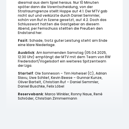
diesmal aus dem Spiel heraus. Nur 10 Minuten
später dann die Vorentscheidung, von der
Strafraumgrenze stellt Hoppe auf 4:1. Der MTV gab
nicht auf und verkürzte durch Daniel Semmler,
schön von Ruf in Szene gesetzt, auf 4:2. Doch das
Schlusswort hatten die Gastgeber an diesem
Abend, per Fernschuss stellten die Preußen den
Endstand her.
Fazit:
Schade, trotz guter Leistung steht am Ende
eine klare Niederlage.
Ausblick
: Am kommenden Samstag (05.04.2025,
12:30 Uhr) empfängt der MTV mit dem Team von RW
Fredersdorf/Vogelsdorf ein weiteres Spitzenteam
der Liga.
Startelf
: Ole Sonneson – Tim Hoheisel (C), Adrian
Slavu, Uwe Schlief, Kevin Beese – Gunnar Kunze,
Oliver Bartelt, Christian Ruf – Daniel Semmler,
Daniel Buschke, Felix Löbel
Reservebank
: Marco Winkler, Ronny Naue, René
Schröder, Christian Zimmermann