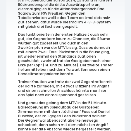
Am 14. Spieltag der Saison 2024/25 stand im dritten
Rückrundenspiel die dritte Auswärtspartie an,
diesmal ging es für die Altlandsberger nach Bad
Saarow zum FSV Preußen. Gegen den
Tabellenvierten wollte das Team erstmal defensiv
gut stehen, dafür wurde diesmal im 4-3-3-System
mit gleich drei Sechsern gespielt.
Das funktionierte in der ersten Halbzeit auch sehr
gut, der Gegner kam kaum zu Chancen, die Räume
wurden gut zugestellt und auch in den
Zweikämpfen war der MTV bissig. Dass es dennoch
mit einem Zwei-Tore-Rückstand in die Pause ging,
ist wieder einmal den Standardsituationen
geschuldet, zweimal traf der Gastgeber nach einer
Ecke per Kopf (14. und 26. Minute). Der zweite Treffer
fiel unmittelbar nachdem Torwart Sonneson einen
Handelfmeter parieren konnte.
Trainer Krautien war trotz der zwei Gegentreffer mit
der Hälfte zufrieden, mit etwas Effizienz im Angriff
und einem schnellen Anschluss könnte man hier
das Spiel noch einmal spannend gestalten.
Und genau das gelang dem MTV in der 51. Minute.
Balleroberung im Spielaufbau der Gastgeber,
Zimmermann mit dem „tödlichen“ Pass auf Daniel
Buschke, der im 1 gegen 1 den Rückstand halbiert.
Der Gegner war überrascht aber keineswegs
schockiert, denn schon mit dem nächsten Angriff
konnte der alte Abstand wieder hergestellt werden,