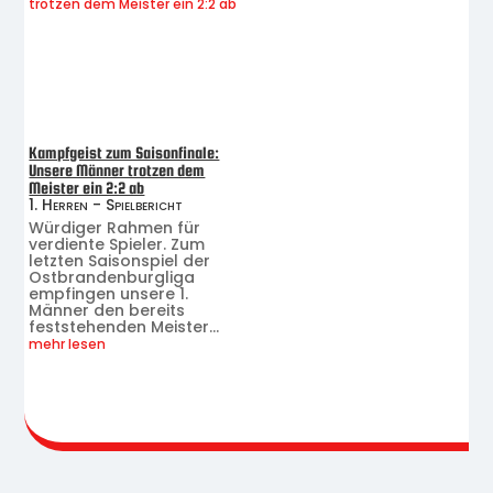
Kampfgeist zum Saisonfinale:
Unsere Männer trotzen dem
Meister ein 2:2 ab
1. Herren - Spielbericht
Würdiger Rahmen für
verdiente Spieler. Zum
letzten Saisonspiel der
Ostbrandenburgliga
empfingen unsere 1.
Männer den bereits
feststehenden Meister...
mehr lesen