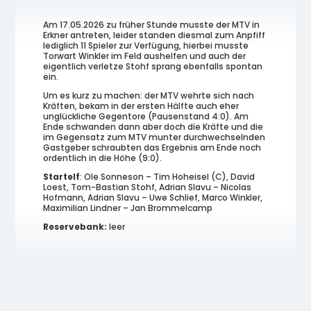
Am 17.05.2026 zu früher Stunde musste der MTV in
Erkner antreten, leider standen diesmal zum Anpfiff
lediglich 11 Spieler zur Verfügung, hierbei musste
Torwart Winkler im Feld aushelfen und auch der
eigentlich verletze Stohf sprang ebenfalls spontan
ein.
Um es kurz zu machen: der MTV wehrte sich nach
Kräften, bekam in der ersten Hälfte auch eher
unglückliche Gegentore (Pausenstand 4:0). Am
Ende schwanden dann aber doch die Kräfte und die
im Gegensatz zum MTV munter durchwechselnden
Gastgeber schraubten das Ergebnis am Ende noch
ordentlich in die Höhe (9:0).
Startelf
: Ole Sonneson – Tim Hoheisel (C), David
Loest, Tom-Bastian Stohf, Adrian Slavu – Nicolas
Hofmann, Adrian Slavu – Uwe Schlief, Marco Winkler,
Maximilian Lindner – Jan Brommelcamp
Reservebank:
leer