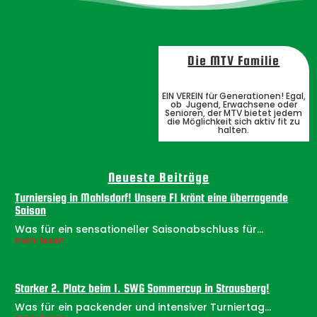
Die MTV Familie
EIN VEREIN für Generationen! Egal,
ob Jugend, Erwachsene oder
Senioren, der MTV bietet jedem
die Möglichkeit sich aktiv fit zu
halten.
Neueste Beiträge
Turniersieg in Mahlsdorf! Unsere F1 krönt eine überragende
Saison
Was für ein sensationeller Saisonabschluss für...
mehr lesen
Starker 2. Platz beim 1. SWG Sommercup in Strausberg!
Was für ein packender und intensiver Turniertag...