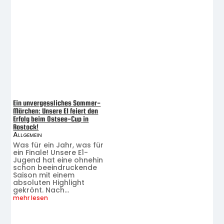
Ein unvergessliches Sommer-
Märchen: Unsere E1 feiert den
Erfolg beim Ostsee-Cup in
Rostock!
Allgemein
Was für ein Jahr, was für
ein Finale! Unsere E1-
Jugend hat eine ohnehin
schon beeindruckende
Saison mit einem
absoluten Highlight
gekrönt. Nach...
mehr lesen