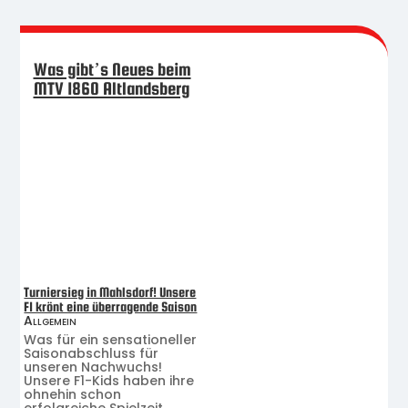
Was gibt’s Neues beim
MTV 1860 Altlandsberg
Turniersieg in Mahlsdorf! Unsere
F1 krönt eine überragende Saison
Allgemein
Was für ein sensationeller
Saisonabschluss für
unseren Nachwuchs!
Unsere F1-Kids haben ihre
ohnehin schon