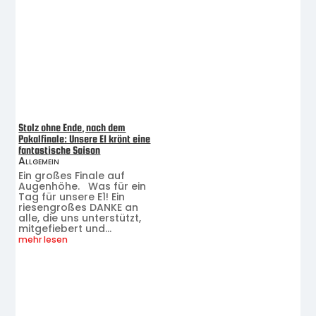
Stolz ohne Ende, nach dem
Pokalfinale: Unsere E1 krönt eine
fantastische Saison
Allgemein
Ein großes Finale auf
Augenhöhe. Was für ein
Tag für unsere E1! Ein
riesengroßes DANKE an
alle, die uns unterstützt,
mitgefiebert und...
mehr lesen