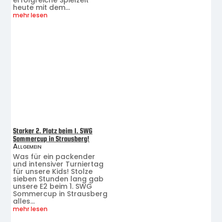
erfolgreiche Spielzeit
heute mit dem...
mehr lesen
Starker 2. Platz beim 1. SWG
Sommercup in Strausberg!
Allgemein
Was für ein packender
und intensiver Turniertag
für unsere Kids! Stolze
sieben Stunden lang gab
unsere E2 beim 1. SWG
Sommercup in Strausberg
alles...
mehr lesen