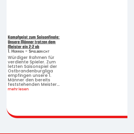
Kampfgeist zum Saisonfinale:
Unsere Männer trotzen dem
Meister ein 2:2 ab
1. Herren - Spielbericht
Würdiger Rahmen für
verdiente Spieler. Zum
letzten Saisonspiel der
Ostbrandenburgliga
empfingen unsere 1.
Männer den bereits
feststehenden Meister...
mehr lesen