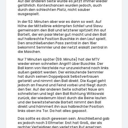
Auf der anderen Seite wurde es jetzt immer wieder
gefährlich. Konterchancen wurden jedoch, auch
durch den schlechten Platz, nicht sauber
ausgespielt.
In der 52. Minuten aber war es dann so weit. Auf
Höhe der Mittellinie erkämpfen Schlief und Slavu
gemeinsam den Ball und letzterer spitzelt ihn auf
Bartelt, der ein paar Meter gut macht und den Ball
auf halbrechte Position Buschke in den Lauf spielt.
Den anschließenden Pass zentral in den 16er
bekommt Semmler und der netzt eiskalt zentral in
die Maschen.
Nur 7 Minuten später (59. Minute) hat der MTV
wieder einen schnellen Angriff über Buschke. Der
Ball kann von Herzfelde nur unzureichend nach links
außen geklärt werden. Der einlaufende Semmler
hat durch seinen Doppelpack Selbstvertrauen
getankt und nimmt den Ball direkt. Die Kugel geht
jedoch an Freund und Feind vorbei und fliegt durch
den 5er. Auf der anderen Seite schaltet Naue am
schnellsten und legt den Ball Richtung Witkowski
zurück, der wiederrum lässt durch die Beine laufen
und der bereitstehende Bartelt nimmt den Ball
direkt und hämmert ihn aus halbrechter Position
links oben ins Tor. Da hat alles gepasst.
Das sollte es doch gewesen sein. Anschließend gab
es jedoch noch 3 Elfmeter. Erst hat Groß, der als
rechter Verteidiger den verletzten Ruf ersetzen