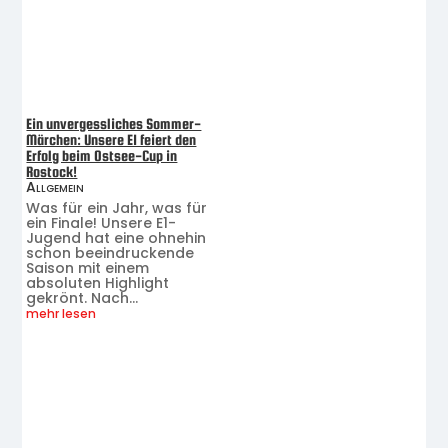
Ein unvergessliches Sommer-
Märchen: Unsere E1 feiert den
Erfolg beim Ostsee-Cup in
Rostock!
Allgemein
Was für ein Jahr, was für
ein Finale! Unsere E1-
Jugend hat eine ohnehin
schon beeindruckende
Saison mit einem
absoluten Highlight
gekrönt. Nach...
mehr lesen