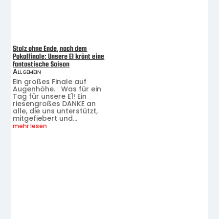
Stolz ohne Ende, nach dem
Pokalfinale: Unsere E1 krönt eine
fantastische Saison
Allgemein
Ein großes Finale auf
Augenhöhe. Was für ein
Tag für unsere E1! Ein
riesengroßes DANKE an
alle, die uns unterstützt,
mitgefiebert und...
mehr lesen