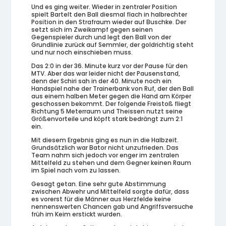
Und es ging weiter. Wieder in zentraler Position
spielt Bartelt den Ball diesmal flach in halbrechter
Position in den Strafraum wieder auf Buschke. Der
setzt sich im Zweikampf gegen seinen
Gegenspieler durch und legt den Ball von der
Grundlinie zurück auf Semmler, der goldrichtig steht
und nur noch einschieben muss.
Das 2:0 in der 36. Minute kurz vor der Pause für den
MTV. Aber das war leider nicht der Pausenstand,
denn der Schiri sah in der 40. Minute noch ein
Handspiel nahe der Trainerbank von Ruf, der den Ball
aus einem halben Meter gegen die Hand am Körper
geschossen bekommt. Der folgende Freistoß fliegt
Richtung 5 Meterraum und Theissen nutzt seine
Größenvorteile und köpft stark bedrängt zum 2:1
ein.
Mit diesem Ergebnis ging es nun in die Halbzeit.
Grundsätzlich war Bator nicht unzufrieden. Das
Team nahm sich jedoch vor enger im zentralen
Mittelfeld zu stehen und dem Gegner keinen Raum
im Spiel nach vorn zu lassen.
Gesagt getan. Eine sehr gute Abstimmung
zwischen Abwehr und Mittelfeld sorgte dafür, dass
es vorerst für die Männer aus Herzfelde keine
nennenswerten Chancen gab und Angriffsversuche
früh im Keim erstickt wurden.