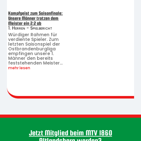
Kampfgeist zum Saisonfinale:
Unsere Männer trotzen dem
Meister ein 2:2 ab
1. Herren - Spielbericht
Würdiger Rahmen für
verdiente Spieler. Zum
letzten Saisonspiel der
Ostbrandenburgliga
empfingen unsere 1.
Männer den bereits
feststehenden Meister...
mehr lesen
Jetzt Mitglied beim MTV 1860
Altlandsberg werden?