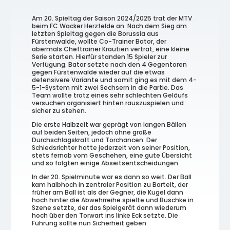
Am 20. Spieltag der Saison 2024/2025 trat der MTV
beim FC Wacker Herzfelde an. Nach dem Sieg am
letzten Spieltag gegen die Borussia aus
Fürstenwalde, wollte Co-Trainer Bator, der
abermals Cheftrainer Krautien vertrat, eine kleine
Serie starten. Hierfür standen 15 Spieler zur
Verfügung. Bator setzte nach den 4 Gegentoren
gegen Fürstenwalde wieder auf die etwas
defensivere Variante und somit ging es mit dem 4-
5-1-System mit zwei Sechsern in die Partie. Das
Team wollte trotz eines sehr schlechten Geläufs
versuchen organisiert hinten rauszuspielen und
sicher zu stehen.
Die erste Halbzeit war geprägt von langen Bällen
auf beiden Seiten, jedoch ohne große
Durchschlagskraft und Torchancen. Der
Schiedsrichter hatte jederzeit von seiner Position,
stets fernab vom Geschehen, eine gute Übersicht
und so folgten einige Abseitsentscheidungen.
In der 20. Spielminute war es dann so weit. Der Ball
kam halbhoch in zentraler Position zu Bartelt, der
früher am Ball ist als der Gegner, die Kugel dann
hoch hinter die Abwehrreihe spielte und Buschke in
Szene setzte, der das Spielgerät dann wiederum
hoch über den Torwart ins linke Eck setzte. Die
Führung sollte nun Sicherheit geben.