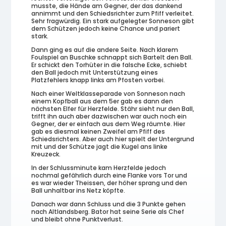
musste, die Hände am Gegner, der das dankend
annimmt und den Schiedsrichter zum Pfiff verleitet.
Sehr fragwürdig. Ein stark aufgelegter Sonneson gibt
dem Schützen jedoch keine Chance und pariert
stark.
Dann ging es auf die andere Seite. Nach klarem
Foulspiel an Buschke schnappt sich Bartelt den Ball.
Er schickt den Torhüter in die falsche Ecke, schiebt
den Ball jedoch mit Unterstützung eines
Platzfehlers knapp links am Pfosten vorbei.
Nach einer Weltklasseparade von Sonneson nach
einem Kopfball aus dem 5er gab es dann den
nächsten Elfer für Herzfelde. Stähr sieht nur den Ball,
trifft ihn auch aber dazwischen war auch noch ein
Gegner, der er einfach aus dem Weg räumte. Hier
gab es diesmal keinen Zweifel am Pfiff des
Schiedsrichters. Aber auch hier spielt der Untergrund
mit und der Schütze jagt die Kugel ans linke
Kreuzeck.
In der Schlussminute kam Herzfelde jedoch
nochmal gefährlich durch eine Flanke vors Tor und
es war wieder Theissen, der höher sprang und den
Ball unhaltbar ins Netz köpfte.
Danach war dann Schluss und die 3 Punkte gehen
nach Altlandsberg. Bator hat seine Serie als Chef
und bleibt ohne Punktverlust.